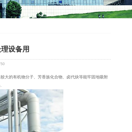
处理设备用
750
比较大的有机物分子、芳香族化合物、卤代炔等能牢固地吸附
.